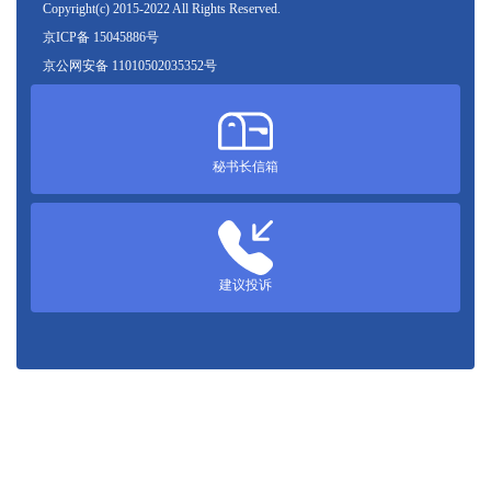
Copyright(c) 2015-2022 All Rights Reserved.
京ICP备 15045886号
京公网安备 11010502035352号
秘书长信箱
建议投诉