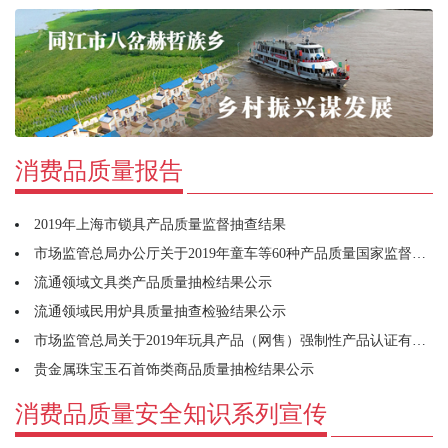
消费品质量报告
2019年上海市锁具产品质量监督抽查结果
市场监管总局办公厅关于2019年童车等60种产品质量国家监督抽查情况的通报
流通领域文具类产品质量抽检结果公示
流通领域民用炉具质量抽查检验结果公示
市场监管总局关于2019年玩具产品（网售）强制性产品认证有效性抽查结果的通告
贵金属珠宝玉石首饰类商品质量抽检结果公示
消费品质量安全知识系列宣传