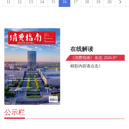
11
12
13
14
15
16
17
18
19
20
在线解读
《消费指南》杂志 2026.07
精彩内容请点击》
公示栏