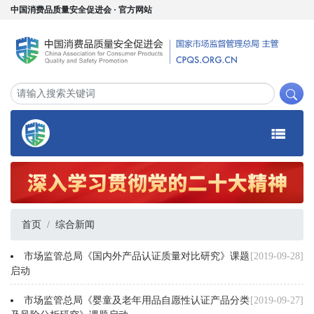
中国消费品质量安全促进会 · 官方网站
首页
综合新闻
市场监管总局《国内外产品认证质量对比研究》课题
[2019-09-28]
启动
市场监管总局《婴童及老年用品自愿性认证产品分类
[2019-09-27]