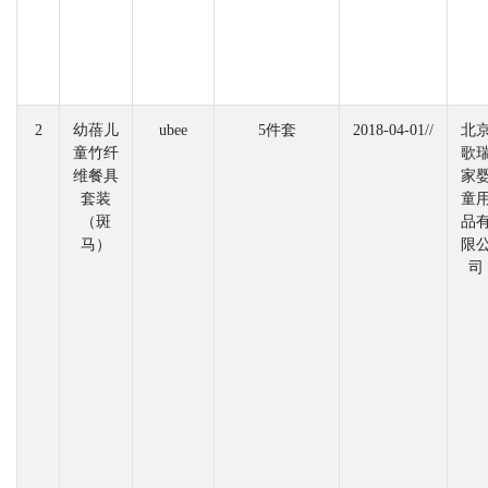
2
幼蓓儿
ubee
5件套
2018-04-01//
北
童竹纤
歌
维餐具
家
套装
童
（斑
品
马）
限
司