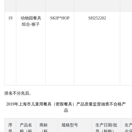
19
动物园餐具
SKIP*HOP
SH252202
组合-猴子
排名不分先后。
2019年上海市儿童用餐具（密胺餐具）产品质量监督抽查不合格产
品
序
产品名
商标
规格型号
生产日期/批
生
号
称（标
（标
号（标称）
企