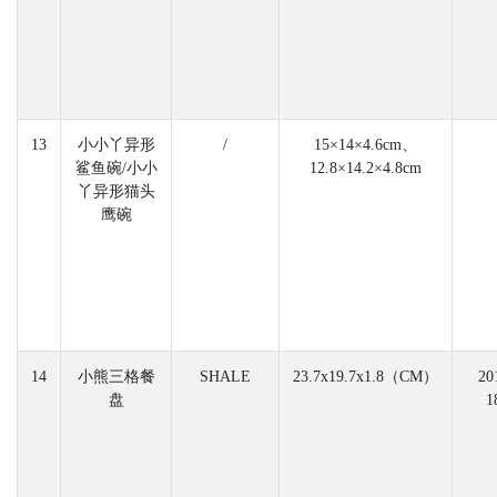
13
小小丫异形
/
15×14×4.6cm、
鲨鱼碗/小小
12.8×14.2×4.8cm
丫异形猫头
鹰碗
14
小熊三格餐
SHALE
23.7x19.7x1.8（CM）
20
盘
1