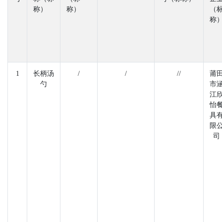
称）
称）
（
称
1
长柄汤
/
/
//
莆
勺
市
江
怡
具
限
司