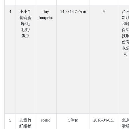
4
小小丫
tiny
14.7×14.7×7cm
//
台
餐碗蜜
footprint
新
蜂/毛
和
毛虫/
保
瓢虫
技
份
限
司
5
儿童竹
ibello
5件套
2018-04-03//
北
纤维餐
歌