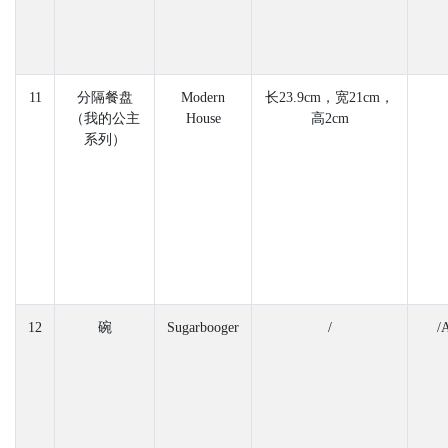
11
分隔餐盘
Modern
长23.9cm，宽21cm，
（我的公主
House
高2cm
系列）
12
碗
Sugarbooger
/
/