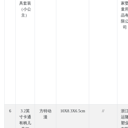
具套装
家
（小公
童
主）
品
限
司
6
3.2英
方特动
10X8.3X6.5cm
//
浙
寸卡通
漫
运
有柄儿
塑