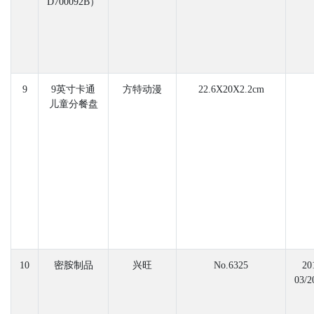
D700092B）
9
9英寸卡通
方特动漫
22.6X20X2.2cm
儿童分餐盘
10
密胺制品
兴旺
No.6325
20
03/2