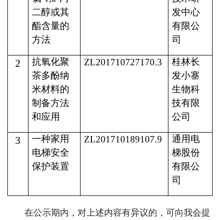
二醇或其
发中心
酯含量的
有限公
方法
司
抗氧化聚
桂林长
ZL201710727170.3
2
茶多酚纳
发小寨
米材料的
生物科
制备方法
技有限
和应用
公司
一种家用
通用电
ZL201710189107.9
3
电梯安全
梯股份
保护装置
有限公
司
在公示期内，对上述内容有异议的，可向我会提