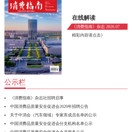
在线解读
《消费指南》杂志 2026.07
精彩内容请点击》
公示栏
《消费指南》杂志社招聘启事
中国消费品质量安全促进会2020年招聘公告
关于中消会（汽车领域）专家库成员名单的公示
中国消费品质量安全促进会分支机构名单公示