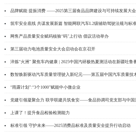
品牌赋能 提振消费 ——2025第三届食品品牌建设与可持续发展大
筑牢安全底线 共谋发展新篇 智能网联汽车L2级辅助驾驶法规与标
网售产品质量安全赋码核验“码”上行动 倡议活动举办
第三届动力电池质量安全大会启动会在京召开
淬炼“火洲” 聚焦车内健康 | 2025中国汽研极热夏测活动在新疆吐鲁
数智焕新驱动汽车质量管理驶入新纪元——第五届中国汽车质量技
“雨露计划”:“3个1000”赋能中小微企业
党建引领凝聚合力 联学联建共筑食安——食品协调司党支部与中
上课了！提升食品检验检测能力
标准引领 守护未来——2025消费品标准及质量安全提升行动启动​