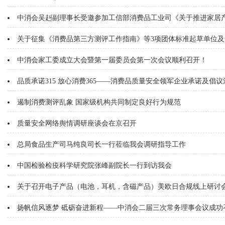
中消会吴赳副理事长受邀参加工信部消费品工业司《关于推进家居
关于征集《消费品第三方测评工作指南》等3项团体标准起草单位及
中消会家工委成立大会暨第一届委员会第一次会议顺利召开！
品质承诺315 放心消费365——消费品质量安全领军企业承诺及倡议
遏制消费测评乱象 国家级机构共同制定良好行为规范
质量安全网络舆情调研座谈会在京召开
总局食品生产司马纯良司长一行莅临我会调研指导工作
中国检验检疫科学研究院张峰副院长一行到访我会
关于召开电子产品（电池，耳机，含磁产品）美欧日合规线上研讨
扬帆信风逐梦 砥砺奋进新程——中消会二届三次常务理事会议成功