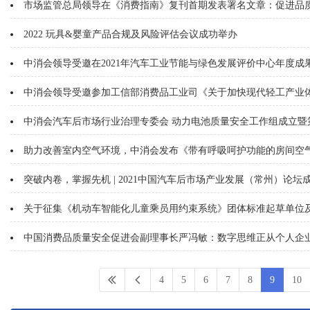
市场监管总局领导在《消费指南》复刊首期发表署名文章：促进品质
2022 玩具&婴童产品合规及风险评估会议成功举办
中消会领导受邀在2021年汽车工业节能与绿色发展评价中心年度成
中消会领导受邀参加工信部消费品工业司《关于加快现代轻工产业
中消会汽车后市场行业治理专委会 动力电池质量安全工作组成立暨
助力改善室内空气环境，中消会发布《带有呼吸呵护功能的房间空
突破内卷，掌握先机 | 2021中国汽车后市场产业发展（常州）论坛
关于征集《机动车智能化儿童乘员用约束系统》团体标准起草单位
中国消费品质量安全促进会副理事长严冯敏：数字思维正从个人企
4
5
6
7
8
9
10